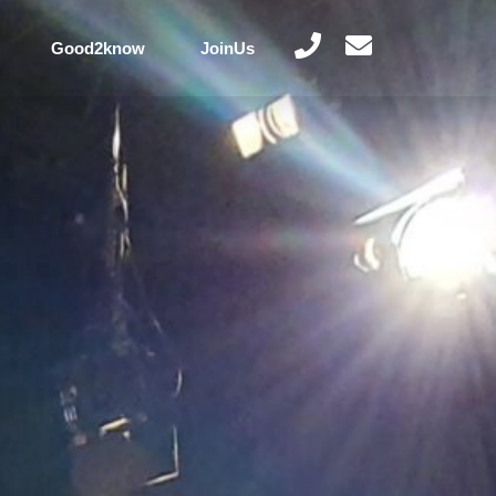
Good2know
JoinUs