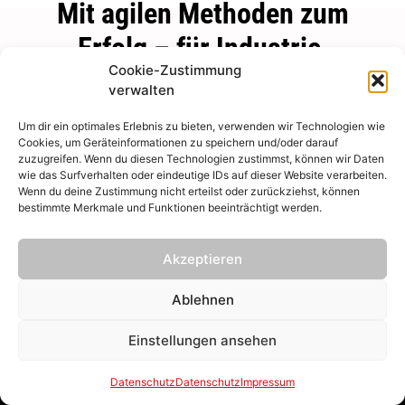
Mit agilen Methoden zum
Erfolg – für Industrie,
Cookie-Zustimmung
Mittelstand und internationale
verwalten
Player.
Um dir ein optimales Erlebnis zu bieten, verwenden wir Technologien wie
Cookies, um Geräteinformationen zu speichern und/oder darauf
Unsere spezialisierten Teams setzen Projekte für globale Kunden
zuzugreifen. Wenn du diesen Technologien zustimmst, können wir Daten
wie das Surfverhalten oder eindeutige IDs auf dieser Website verarbeiten.
effizient und flexibel um – mit agilem Projektmanagement, medialer
Wenn du deine Zustimmung nicht erteilst oder zurückziehst, können
Kompetenz und viel Branchenerfahrung.
bestimmte Merkmale und Funktionen beeinträchtigt werden.
Digital, vernetzt und reaktionsschnell.
Akzeptieren
Dank durchgängig digitalisierter Prozesse arbeiten wir
ortsunabhängig, effizient und immer anpassungsfähig – auch bei
Ablehnen
kurzfristigen Anforderungen. So erzielen wir nachhaltige
Ergebnisse, von denen sowohl unsere Kunden als auch die Teams
Einstellungen ansehen
profitieren.
Einweihung Biomasse H
Kollaboration neu gedacht.
Datenschutz
Datenschutz
Impressum